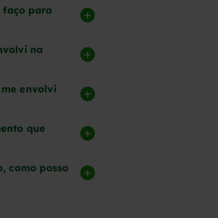
 faço para
volvi na
 me envolvi
mento que
o, como posso