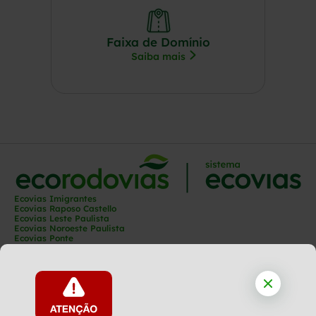
Faixa de Domínio
Saiba mais
Ecovias Imigrantes
Ecovias Raposo Castello
Ecovias Leste Paulista
Ecovias Noroeste Paulista
Ecovias Ponte
Ecovias Capixaba
Ecovias Rio Minas
Ecovias Minas Goiás
Ecovias Norte Minas
Ecovias Cerrado
Ecovias Araguaia
Ecoporto