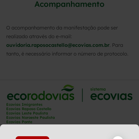
Acompanhamento
O acompanhamento da manifestação pode ser
realizado através do e-mail:
ouvidoria.raposocastello@ecovias.com.br
. Para
tanto, é necessário informar o número de protocolo.
Ecovias Imigrantes
Ecovias Raposo Castello
Ecovias Leste Paulista
Ecovias Noroeste Paulista
Ecovias Ponte
Ecovias Capixaba
Ecovias Rio Minas
Ecovias Minas Goiás