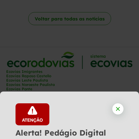
Voltar para todas as notícias
Ecovias Imigrantes
Ecovias Raposo Castello
Ecovias Leste Paulista
Ecovias Noroeste Paulista
Ecovias Ponte
Ecovias Capixaba
Ecovias Rio Minas
Ecovias Minas Goiás
Ecovias Norte Minas
Ecovias Cerrado
Ecovias Araguaia
Ecoporto
Ecopátio
Alerta! Pedágio Digital