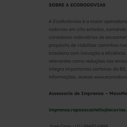
SOBRE A ECORODOVIAS
A EcoRodovias é a maior operadora 
rodovias em oito estados, somando 4
corredores rodoviários de escoament
propósito de viabilizar caminhos nu
brasileira com inovação e eficiênc
relevantes como reduções nas emissõ
integra importantes carteiras da B3,
informações, acesse www.ecorodovi
Assessoria de Imprensa – MassM
imprensa.raposocastello@ecovias
José Osse - (11) 99432-6898