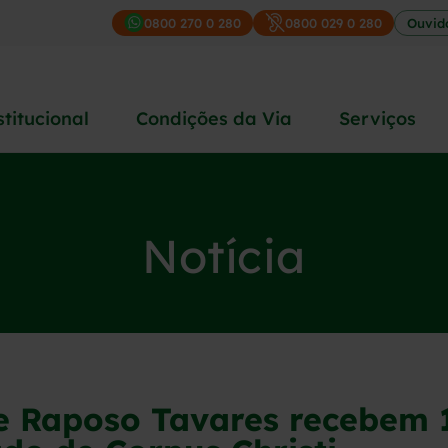
0800 270 0 280
0800 029 0 280
Ouvid
stitucional
Condições da Via
Serviços
Notícia
 e Raposo Tavares recebem 