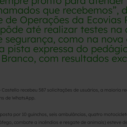
empre pronto para atender 
chamados que recebemos”, d
e de Operações da Ecovias 
pôde até realizar testes na
e segurança, como na nova 
a pista expressa do pedágio
 Branco, com resultados exc
Castello recebeu 587 solicitações de usuários, a maioria r
ens de WhatsApp.
posta por 10 guinchos, seis ambulâncias, quatro motocicleta
tráfego, combate a incêndios e resgate de animais) esteve d