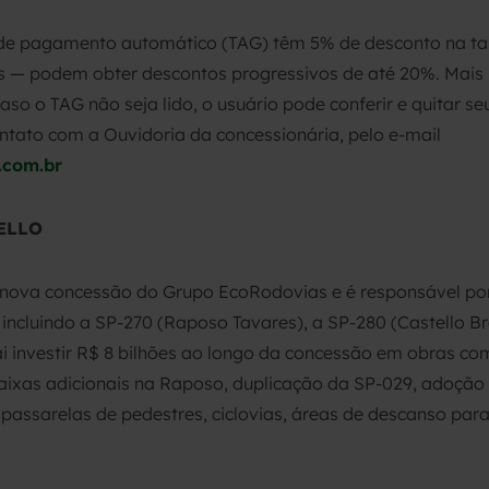
 de pagamento automático (TAG) têm 5% de desconto na tari
 — podem obter descontos progressivos de até 20%. Mais 
so o TAG não seja lido, o usuário pode conferir e quitar s
ntato com a Ouvidoria da concessionária, pelo e-mail
.com.br
ELLO
 nova concessão do Grupo EcoRodovias e é responsável por
incluindo a SP-270 (Raposo Tavares), a SP-280 (Castello Br
i investir R$ 8 bilhões ao longo da concessão em obras co
 faixas adicionais na Raposo, duplicação da SP-029, adoção
assarelas de pedestres, ciclovias, áreas de descanso para