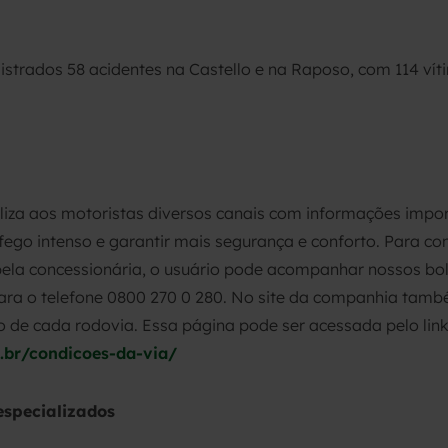
istrados 58 acidentes na Castello e na Raposo, com 114 vítim
iliza aos motoristas diversos canais com informações impo
ego intenso e garantir mais segurança e conforto. Para con
la concessionária, o usuário pode acompanhar nossos bolet
 o telefone 0800 270 0 280. No site da companhia també
o de cada rodovia. Essa página pode ser acessada pelo link
m.br/condicoes-da-via/
especializados