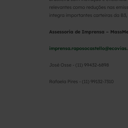
relevantes como reduções nas emissõ
integra importantes carteiras da B3,
Assessoria de Imprensa – MassM
imprensa.raposocastello@ecovias
José Osse - (11) 99432-6898
Rafaela Pires - (11) 99132-7310