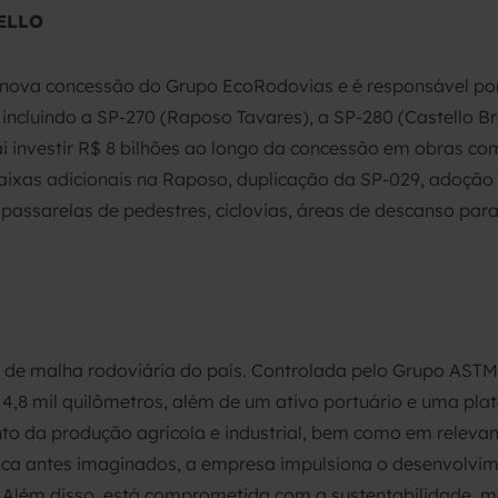
ELLO
 nova concessão do Grupo EcoRodovias e é responsável por
incluindo a SP-270 (Raposo Tavares), a SP-280 (Castello Br
i investir R$ 8 bilhões ao longo da concessão em obras co
 faixas adicionais na Raposo, duplicação da SP-029, adoção
assarelas de pedestres, ciclovias, áreas de descanso para
de malha rodoviária do país. Controlada pelo Grupo ASTM,
,8 mil quilômetros, além de um ativo portuário e uma plat
o da produção agrícola e industrial, bem como em relevant
nca antes imaginados, a empresa impulsiona o desenvolvime
ia. Além disso, está comprometida com a sustentabilidade