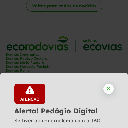
Voltar para todas as notícias
Ecovias Imigrantes
Ecovias Raposo Castello
Ecovias Leste Paulista
Ecovias Noroeste Paulista
Ecovias Ponte
Ecovias Capixaba
Ecovias Rio Minas
Ecovias Minas Goiás
Ecovias Norte Minas
Ecovias Cerrado
Ecovias Araguaia
Ecoporto
Ecopátio
Alerta! Pedágio Digital
Se tiver algum problema com a TAG
Siga-nos: