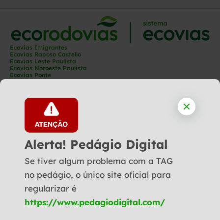
Ecovias Imigrantes
Ecovias Raposo Castello
Ecovias Leste Paulista
Ecovias Noroeste Paulista
Ecovias Ponte
Ecovias Capixaba
Ecovias Rio Minas
Ecovias Minas Goiás
Ecovias Norte Minas
Ecovias Cerrado
Ecovias Araguaia
Ecoporto
Ecopátio
Alerta! Pedágio Digital
Se tiver algum problema com a TAG
Siga-nos:
no pedágio, o único site oficial para
Política de Privacidade
regularizar é
Demonstrações Financeiras
© Copyright 2025 - Todos os direitos reservados a Ecovias
https://www.pedagiodigital.com/