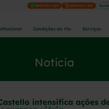
0800 270 0 280
0800 029 0 280
Ouvid
stitucional
Condições da Via
Serviços
Notícia
astello intensifica ações 