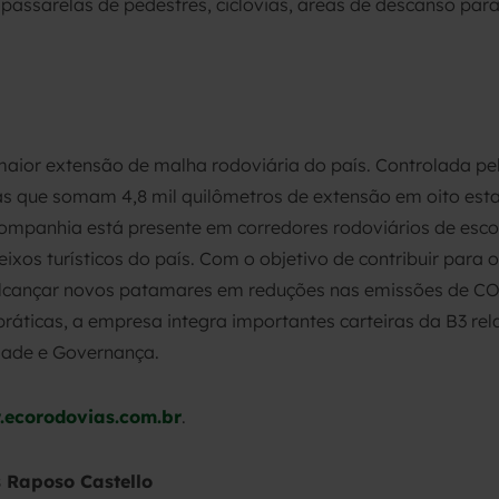
assarelas de pedestres, ciclovias, áreas de descanso para
aior extensão de malha rodoviária do país. Controlada p
s que somam 4,8 mil quilômetros de extensão em oito esta
companhia está presente em corredores rodoviários de esc
ixos turísticos do país. Com o objetivo de contribuir para 
ançar novos patamares em reduções nas emissões de CO2,
práticas, a empresa integra importantes carteiras da B3 re
idade e Governança.
ecorodovias.com.br
.
 Raposo Castello