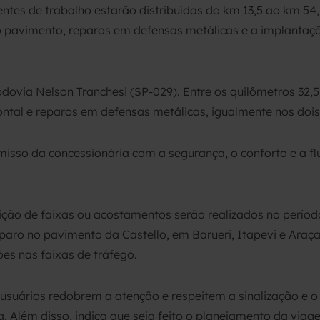
rentes de trabalho estarão distribuídas do km 13,5 ao km 
pavimento, reparos em defensas metálicas e a implantação
dovia Nelson Tranchesi (SP-029). Entre os quilômetros 32,
ontal e reparos em defensas metálicas, igualmente nos dois 
sso da concessionária com a segurança, o conforto e a fl
ição de faixas ou acostamentos serão realizados no período 
paro no pavimento da Castello, em Barueri, Itapevi e Araç
ões nas faixas de tráfego.
suários redobrem a atenção e respeitem a sinalização e o 
. Além disso, indica que seja feito o planejamento da vi