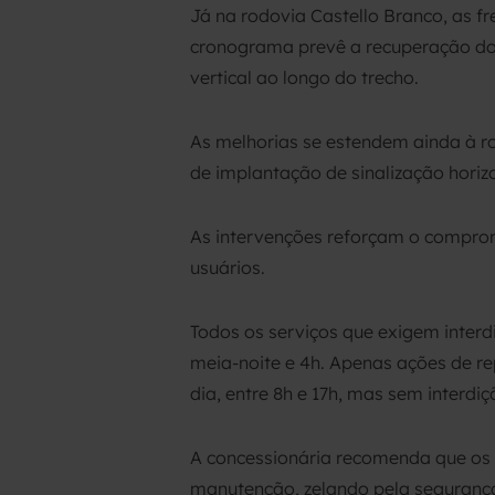
Já na rodovia Castello Branco, as f
cronograma prevê a recuperação do 
vertical ao longo do trecho.
As melhorias se estendem ainda à ro
de implantação de sinalização horiz
As intervenções reforçam o compromi
usuários.
Todos os serviços que exigem interd
meia-noite e 4h. Apenas ações de re
dia, entre 8h e 17h, mas sem interdiç
A concessionária recomenda que os u
manutenção, zelando pela segurança