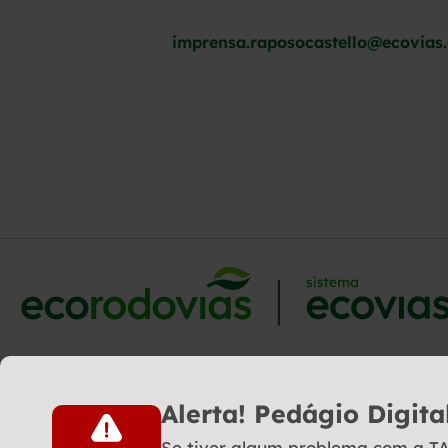
imprensa.raposocastello@ecovias
Alerta! Pedágio Digita
Se tiver algum problema com a TAG 