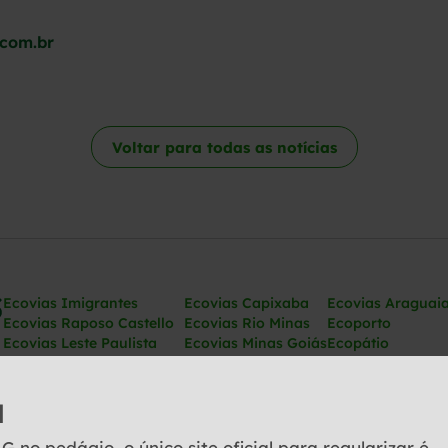
.com.br
Voltar para todas as notícias
Ecovias Imigrantes
Ecovias Capixaba
Ecovias Araguai
Ecovias Raposo Castello
Ecovias Rio Minas
Ecoporto
Ecovias Leste Paulista
Ecovias Minas Goiás
Ecopátio
Ecovias Noroeste Paulista
Ecovias Norte Minas
Ecovias Ponte
Ecovias Cerrado
l
no pedágio, o único site oficial para regularizar é