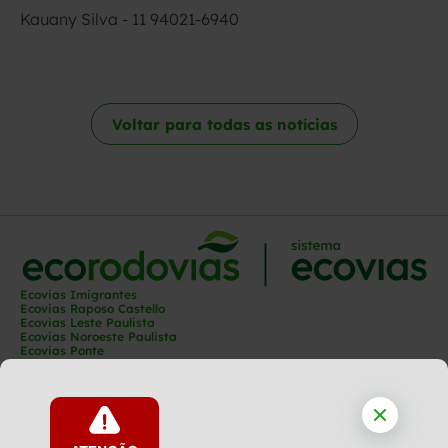
Kauany Silva - 11 94021-6940
Voltar para todas as notícias
Ecovias Imigrantes
Ecovias Raposo Castello
Ecovias Leste Paulista
Ecovias Noroeste Paulista
Ecovias Ponte
Ecovias Capixaba
Ecovias Rio Minas
Ecovias Minas Goiás
Ecovias Norte Minas
Ecovias Cerrado
Ecovias Araguaia