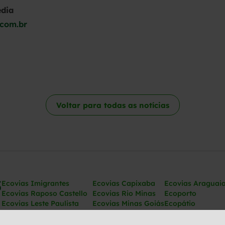
edia
.com.br
Voltar para todas as notícias
Ecovias Imigrantes
Ecovias Capixaba
Ecovias Araguai
Ecovias Raposo Castello
Ecovias Rio Minas
Ecoporto
Ecovias Leste Paulista
Ecovias Minas Goiás
Ecopátio
Ecovias Noroeste Paulista
Ecovias Norte Minas
Ecovias Ponte
Ecovias Cerrado