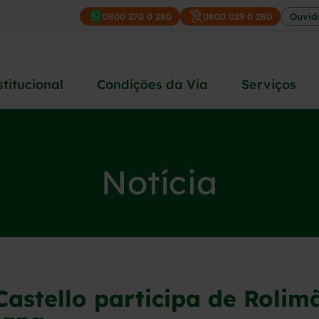
0800 270 0 280
0800 029 0 280
Ouvid
stitucional
Condições da Via
Serviços
Notícia
astello participa de Rolimã