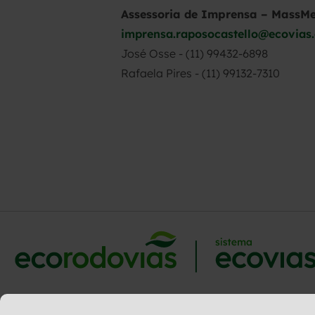
Assessoria de Imprensa – MassM
imprensa.raposocastello@ecovias
José Osse - (11) 99432-6898
Rafaela Pires - (11) 99132-7310