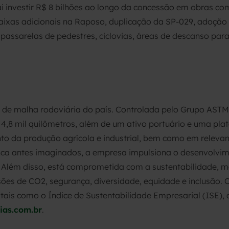
i investir R$ 8 bilhões ao longo da concessão em obras co
 faixas adicionais na Raposo, duplicação da SP-029, adoção
assarelas de pedestres, ciclovias, áreas de descanso para
de malha rodoviária do país. Controlada pelo Grupo ASTM,
,8 mil quilômetros, além de um ativo portuário e uma plat
o da produção agrícola e industrial, bem como em relevant
nca antes imaginados, a empresa impulsiona o desenvolvime
ia. Além disso, está comprometida com a sustentabilidade
es de CO2, segurança, diversidade, equidade e inclusão. 
 tais como o Índice de Sustentabilidade Empresarial (ISE), 
ias.com.br
.