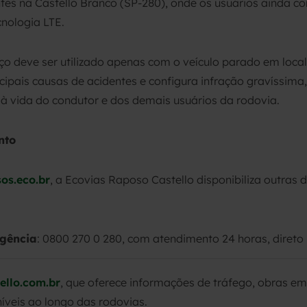
tes na Castello Branco (SP-280), onde os usuários ainda co
cnologia LTE.
iço deve ser utilizado apenas com o veículo parado em loca
ncipais causas de acidentes e configura infração gravíssima
o à vida do condutor e dos demais usuários da rodovia.
nto
sos.eco.br
, a Ecovias Raposo Castello disponibiliza outras
gência
: 0800 270 0 280, com atendimento 24 horas, direto
llo.com.br
, que oferece informações de tráfego, obras e
níveis ao longo das rodovias.