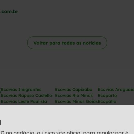
.com.br
Voltar para todas as notícias
Ecovias Imigrantes
Ecovias Capixaba
Ecovias Araguai
Ecovias Raposo Castello
Ecovias Rio Minas
Ecoporto
Ecovias Leste Paulista
Ecovias Minas Goiás
Ecopátio
Ecovias Noroeste Paulista
Ecovias Norte Minas
Ecovias Ponte
Ecovias Cerrado
l
no pedágio, o único site oficial para regularizar é