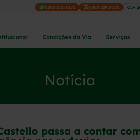
0800 270 0 280
0800 029 0 280
Ouvid
stitucional
Condições da Via
Serviços
Notícia
Castello passa a contar co