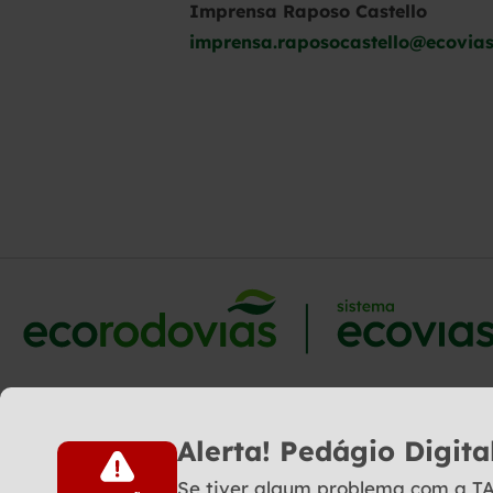
Imprensa Raposo Castello
imprensa.raposocastello@ecovias
Alerta! Pedágio Digita
Se tiver algum problema com a TAG 