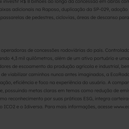
i investir R$ 8 bilhões ao longo da concessão em obras co
 faixas adicionais na Raposo, duplicação da SP-029, adoção
assarelas de pedestres, ciclovias, áreas de descanso para
 operadoras de concessões rodoviárias do país. Controlad
ando 4,3 mil quilômetros, além de um ativo portuário e uma
dores de escoamento da produção agrícola e industrial, b
to de viabilizar caminhos nunca antes imaginados, a EcoRo
ovação, eficiência e foco na experiência do usuário. A co
e, possuindo metas claras em temas como redução de emi
omo reconhecimento por suas práticas ESG, integra carteira
, o ICO2 e o Idiversa. Para mais informações, acesse www.