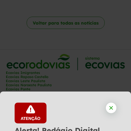
Voltar para todas as notícias
Ecovias Imigrantes
Ecovias Raposo Castello
Ecovias Leste Paulista
Ecovias Noroeste Paulista
Ecovias Ponte
Ecovias Capixaba
Ecovias Rio Minas
Ecovias Minas Goiás
Ecovias Norte Minas
Ecovias Cerrado
Ecovias Araguaia
Ecoporto
Ecopátio
Alerta! Pedágio Digital