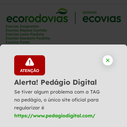
Ecovias Imigrantes
Ecovias Raposo Castello
Ecovias Leste Paulista
Ecovias Noroeste Paulista
Ecovias Ponte
Ecovias Capixaba
Ecovias Rio Minas
Ecovias Minas Goiás
Ecovias Norte Minas
Ecovias Cerrado
Ecovias Araguaia
Ecoporto
Ecopátio
Alerta! Pedágio Digital
Se tiver algum problema com a TAG
Siga-nos:
no pedágio, o único site oficial para
Política de Privacidade
regularizar é
Demonstrações Financeiras
© Copyright 2025 - Todos os direitos reservados a Ecovias
https://www.pedagiodigital.com/