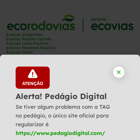
Ecovias Imigrantes
Ecovias Raposo Castello
Ecovias Leste Paulista
Ecovias Noroeste Paulista
Ecovias Ponte
Ecovias Capixaba
Ecovias Rio Minas
Ecovias Minas Goiás
Ecovias Norte Minas
Ecovias Cerrado
Ecovias Araguaia
Ecoporto
Ecopátio
Alerta! Pedágio Digital
Se tiver algum problema com a TAG
Siga-nos:
no pedágio, o único site oficial para
Política de Privacidade
regularizar é
Demonstrações Financeiras
© Copyright 2025 - Todos os direitos reservados a Ecovias
https://www.pedagiodigital.com/