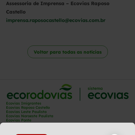
Assessoria de Imprensa – Ecovias Raposo
Castello
imprensa.raposocastello@ecovias.com.br
Voltar para todas as notícias
Ecovias Imigrantes
Ecovias Raposo Castello
Ecovias Leste Paulista
Ecovias Noroeste Paulista
Ecovias Ponte
Ecovias Capixaba
Ecovias Rio Minas
Ecovias Minas Goiás