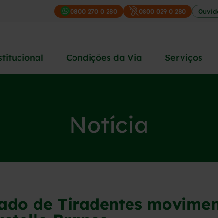
0800 270 0 280
0800 029 0 280
Ouvid
stitucional
Condições da Via
Serviços
Notícia
iado de Tiradentes movimen