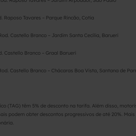
 Rod. Raposo Tavares – Jardim Arpoador, São Paulo
od. Raposo Tavares – Parque Rincão, Cotia
Rod. Castello Branco – Jardim Santa Cecília, Barueri
d. Castello Branco – Graal Barueri
 Rod. Castello Branco – Chácaras Boa Vista, Santana de Pa
o (TAG) têm 5% de desconto na tarifa. Além disso, motoris
ais podem obter descontos progressivos de até 20%. Mais 
onária.