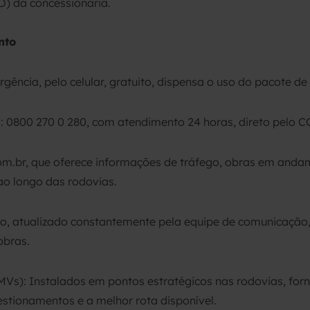
O) da concessionária.
nto
gência, pelo celular, gratuito, dispensa o uso do pacote d
 0800 270 0 280, com atendimento 24 horas, direto pelo C
om.br, que oferece informações de tráfego, obras em anda
 ao longo das rodovias.
o, atualizado constantemente pela equipe de comunicação
obras.
PMVs): Instalados em pontos estratégicos nas rodovias, f
estionamentos e a melhor rota disponível.