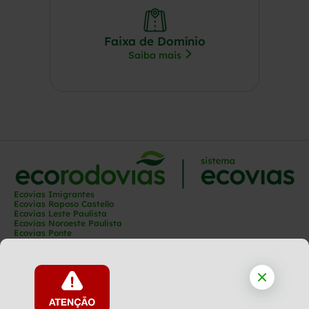
Faixa de Domínio
Saiba mais
Ecovias Imigrantes
Ecovias Raposo Castello
Ecovias Leste Paulista
Ecovias Noroeste Paulista
Ecovias Ponte
Ecovias Capixaba
Ecovias Rio Minas
Ecovias Minas Goiás
Ecovias Norte Minas
Ecovias Cerrado
Ecovias Araguaia
Ecoporto